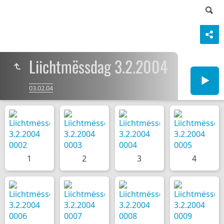
Liichtmëssdag 3.2.2004
03.02.04
1
2
3
4