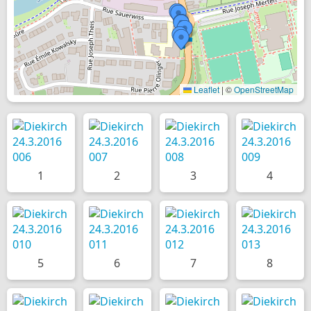
Leaflet
|
©
OpenStreetMap
1
2
3
4
5
6
7
8