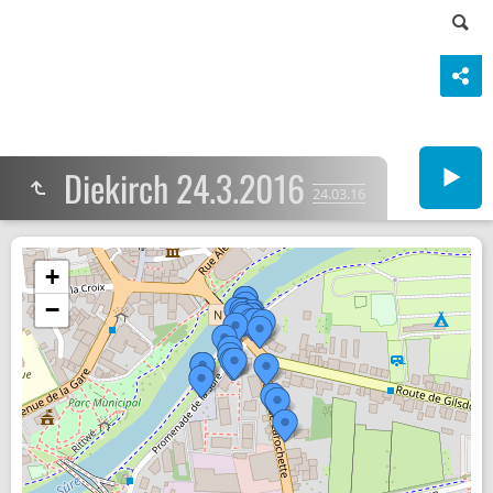
Diekirch 24.3.2016
24.03.16
+
−